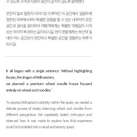
수 있도록 고객과 직원의 동선이 겹치지 않도록 설계했다.
온전히 밀과 밀면의 이야기로 이루어진 이 공간에서 깔끔하게
정돈된 외부에서부터 특별한 경험을 할 수 있는 내부까지
모든
공간과 음식을 음미하며 여행객에게는 특별한 여행길의 시작
또는 마지막 복귀하는 길이 되시길, 현지 분들에게는 부산역 일
대의 어느 공간보다 편안하고 특별한 공간을 경험하는 하루가
되시길.
It all began with a single sentence: ‘Without highlighting
Busan, the slogan of Milhaedam,
we planned a premium wheat noodle house focused
entirely on wheat and noodles.’
To express Milhaedam’s identity within the space, we needed a
delicate process of closely observing wheat and noodles from
different perspectives. We repeatedly tasted milmyeon and
observed how it was made to explore how that experience
could be translated into a visual and sensory space.