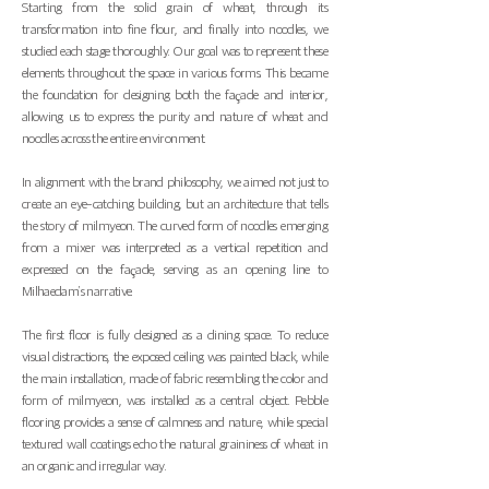
Starting from the solid grain of wheat, through its
transformation into fine flour, and finally into noodles, we
studied each stage thoroughly. Our goal was to represent these
elements throughout the space in various forms. This became
the foundation for designing both the façade and interior,
allowing us to express the purity and nature of wheat and
noodles across the entire environment.
In alignment with the brand philosophy, we aimed not just to
create an eye-catching building, but an architecture that tells
the story of milmyeon. The curved form of noodles emerging
from a mixer was interpreted as a vertical repetition and
expressed on the façade, serving as an opening line to
Milhaedam’s narrative.
The first floor is fully designed as a dining space. To reduce
visual distractions, the exposed ceiling was painted black, while
the main installation, made of fabric resembling the color and
form of milmyeon, was installed as a central object. Pebble
flooring provides a sense of calmness and nature, while special
textured wall coatings echo the natural graininess of wheat in
an organic and irregular way.