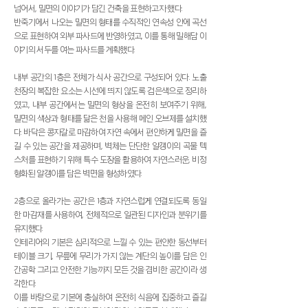
넘어서, 밀면의 이야기가 담긴 건축을 표현하고자 했다.
반죽기에서 나오는 밀면의 형태를 수직적인 연속성 안에 곡선
으로 표현하여 외부 파사드에 반영하였고, 이를 통해 밀해담 이
야기의 서두를 여는 파사드를 계획했다.
내부 공간의 1층은 전체가 식사 공간으로 구성되어 있다. 노출
천장의 복잡한 요소는 시선에 띄지 않도록 검은색으로 정리하
였고, 내부 공간에서는 밀면의 형상을 온전히 보여주기 위해,
밀면의 색상과 형태를 닮은 천을 사용해 메인 오브제를 설치했
다. 바닥은 콩자갈로 마감하여 자연 속에서 편안하게 밀면을 즐
길 수 있는 공간을 제공하며, 벽체는 단단한 알갱이의 곡물 텍
스처를 표현하기 위해 특수 도장을 활용하여 자연스러운, 비정
형화된 알갱이를 담은 벽면을 형성하였다.
2층으로 올라가는 공간은 1층과 자연스럽게 연결되도록 동일
한 마감재를 사용하여, 전체적으로 일관된 디자인과 분위기를
유지했다.
인테리어의 기본은 심리적으로 느낄 수 있는 편안한 동선부터
테이블 크기, 무릎에 무리가 가지 않는 계단의 높이를 담은 인
간공학 그리고 안전한 기능까지 모든 것을 겸비한 공간이라 생
각한다.
이를 바탕으로 기본에 충실하여 온전히 식음에 집중하고 즐길