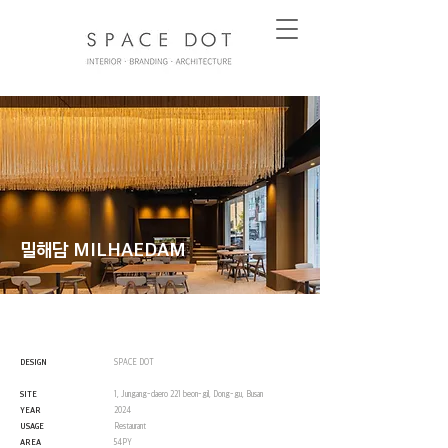
​밀해담 MILHAEDAM
DESIGN
SPACE DOT
SITE
1, Jungang-daero 221 beon-gil, Dong-gu, Busan
YEAR
2024
USAGE
Restaurant
AREA
54PY